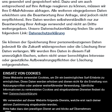
uns gesendet und gespeichert wird. Dazu und um auch
entsprechend auf Ihre Anfrage reagieren zu können, müssen wir
Ihre E-Mail-Adresse abfragen. Alle weiteren eingegebenen Daten
erleichtern uns die Beantwortung ihrer Anfrage, sind jedoch nicht
verpflichtend. Ihre Daten werden selbstverständlich nur zur
Beantwortung Ihrer Anfrage verwendet und nicht an Dritte
weitergegeben. Unsere Datenschutzerklärung finden Sie unter
folgendem Link:
Datenschutzerklärung
Sie können der Speicherung Ihrer personenbezogenen Daten
jederzeit für die Zukunft widersprechen oder die Löschung Ihrer
Daten verlangen. Wir werden Ihre Daten in diesem Fall
unverzüglich löschen, sofern nicht unser berechtigtes Interesse
oder gesetzliche Aufbewahrungspflichten der Löschung
entgegenstehen.
EINSATZ VON COOKIES
Senden
Diese Webseite verwendet Cookies, um Dir ein bestmögliches Surf-Erlebnis zu
ermöglichen. Diese Daten werden erhoben und dienen nicht für die Erstellung von
Nutzungsprofilen oder anderer weiterführender Verwendung. Sämtliche
Informationen zu verwendeten Cookies und eingebundenen Diensten findest du
hier:
Datenschutzerklärung
Wir verwenden auf dieser Website folgende Dienste, welche erst nach deiner
aktiven Zustimmung eingebunden werden.
Bitte hake dazu den jeweiligen Dienst an und klicke auf Übernehmen: